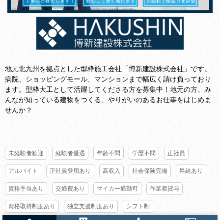
地元北九州を拠点とした型枠施工会社「博新建設株式会社」です。
病院、ショッピングモール、マンションまで幅広く請け負っており
ます。型枠大工として活躍してくださる方を募集中！地元の方、み
んなが知っている建物をつくる、やりがいのあるお仕事をはじめま
せんか？
未経験者歓迎
経験者優遇
年齢不問
学歴不問
正社員
アルバイト
正社員登用あり
高収入
社会保険完備
昇給あり
資格手当あり
交通費あり
マイカー通勤可
作業着貸与
資格取得制度あり
独立支援制度あり
シフト制