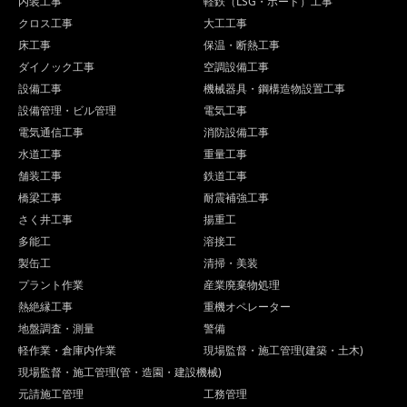
内装工事
軽鉄（LSG・ボード）工事
クロス工事
大工工事
床工事
保温・断熱工事
ダイノック工事
空調設備工事
設備工事
機械器具・鋼構造物設置工事
設備管理・ビル管理
電気工事
電気通信工事
消防設備工事
水道工事
重量工事
舗装工事
鉄道工事
橋梁工事
耐震補強工事
さく井工事
揚重工
多能工
溶接工
製缶工
清掃・美装
プラント作業
産業廃棄物処理
熱絶縁工事
重機オペレーター
地盤調査・測量
警備
軽作業・倉庫内作業
現場監督・施工管理(建築・土木)
現場監督・施工管理(管・造園・建設機械)
元請施工管理
工務管理