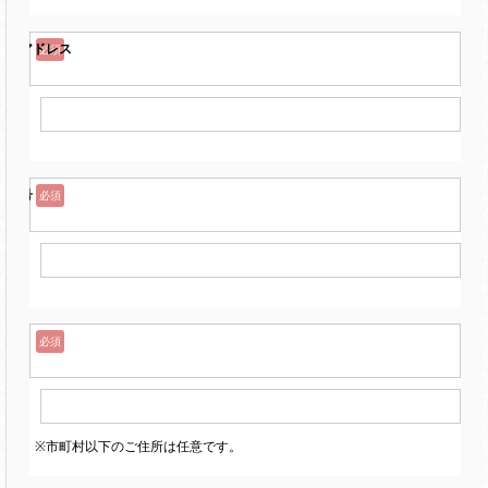
ールアドレス
必須
話番号
必須
所
必須
※市町村以下のご住所は任意です。