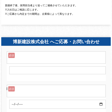
面接終了後、採用担当者より追ってご連絡させていただきます。
※入社日はご相談に応じます。
※ご応募から内定までの期間は、企業様によって異なります。
博新建設株式会社 へご応募・お問い合わせ
名前
必須
年月日
必須