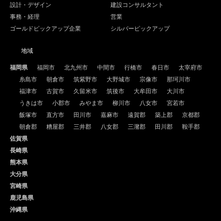
設計・デザイン
建設コンサルタント
事務・経理
営業
ゴールドピックアップ企業
シルバーピックアップ
地域
福岡県
福岡市
北九州市
中間市
行橋市
春日市
太宰府市
糸島市
朝倉市
筑紫野市
大野城市
宗像市
那珂川市
福津市
古賀市
久留米市
筑後市
大牟田市
大川市
うきは市
小郡市
みやま市
柳川市
八女市
宮若市
飯塚市
直方市
田川市
嘉麻市
遠賀郡
築上郡
京都郡
朝倉郡
糟屋郡
三井郡
八女郡
三潴郡
田川郡
鞍手郡
佐賀県
長崎県
熊本県
大分県
宮崎県
鹿児島県
沖縄県