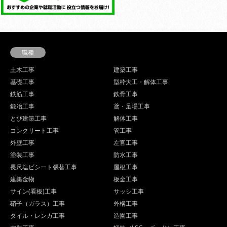
職種
土木工事
建築工事
基礎工事
型枠大工・解体工事
鉄筋工事
鉄骨工事
鍛冶工事
鳶・足場工事
とび建築工事
解体工事
コンクリート工事
管工事
外壁工事
左官工事
塗装工事
防水工事
長尺塩ビシート張替工事
屋根工事
建築金物
板金工事
サイン(看板)工事
サッシ工事
硝子（ガラス）工事
外構工事
タイル・レンガ工事
造園工事