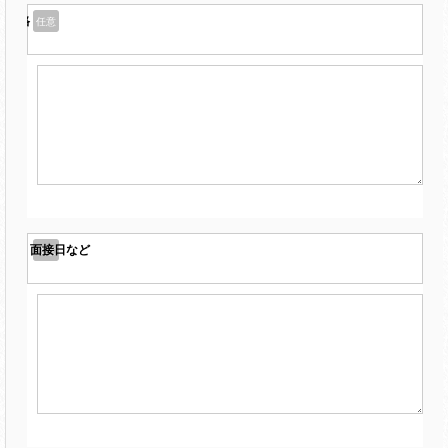
有資格
任意
質問・面接日など
任意