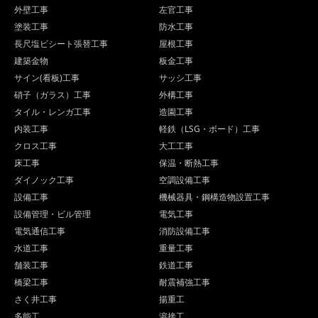
外壁工事
左官工事
塗装工事
防水工事
長尺塩ビシート張替工事
屋根工事
建築金物
板金工事
サイン(看板)工事
サッシ工事
硝子（ガラス）工事
外構工事
タイル・レンガ工事
造園工事
内装工事
軽鉄（LSG・ボード）工事
クロス工事
大工工事
床工事
保温・断熱工事
ダイノック工事
空調設備工事
設備工事
機械器具・鋼構造物設置工事
設備管理・ビル管理
電気工事
電気通信工事
消防設備工事
水道工事
重量工事
舗装工事
鉄道工事
橋梁工事
耐震補強工事
さく井工事
揚重工
多能工
溶接工