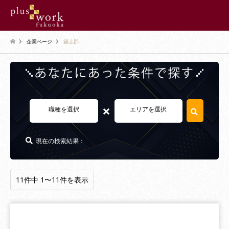
企業ページ
築上郡
×
職種を選択
エリアを選択
現在の検索結果：
11件中 1〜11件を表示