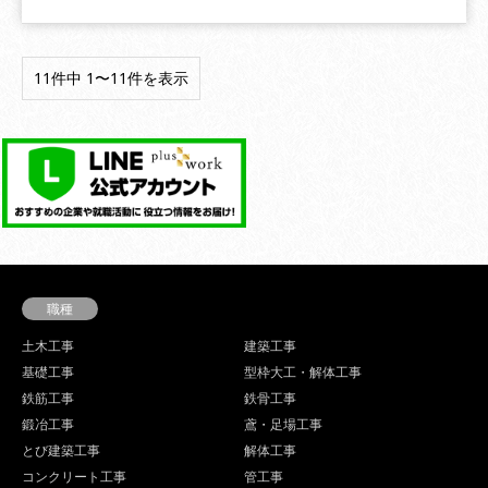
11件中 1〜11件を表示
職種
土木工事
建築工事
基礎工事
型枠大工・解体工事
鉄筋工事
鉄骨工事
鍛冶工事
鳶・足場工事
とび建築工事
解体工事
コンクリート工事
管工事