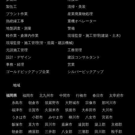
製缶工
清掃・美装
プラント作業
産業廃棄物処理
熱絶縁工事
重機オペレーター
地盤調査・測量
警備
軽作業・倉庫内作業
現場監督・施工管理(建築・土木)
現場監督・施工管理(管・造園・建設機械)
元請施工管理
工務管理
設計・デザイン
建設コンサルタント
事務・経理
営業
ゴールドピックアップ企業
シルバーピックアップ
地域
福岡県
福岡市
北九州市
中間市
行橋市
春日市
太宰府市
糸島市
朝倉市
筑紫野市
大野城市
宗像市
那珂川市
福津市
古賀市
久留米市
筑後市
大牟田市
大川市
うきは市
小郡市
みやま市
柳川市
八女市
宮若市
飯塚市
直方市
田川市
嘉麻市
遠賀郡
築上郡
京都郡
朝倉郡
糟屋郡
三井郡
八女郡
三潴郡
田川郡
鞍手郡