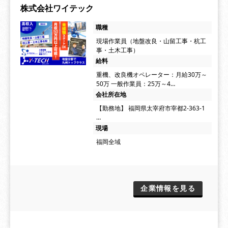
株式会社ワイテック
職種
現場作業員（地盤改良・山留工事・杭工
事・土木工事）
給料
重機、改良機オペレーター：月給30万～
50万 一般作業員：25万～4…
会社所在地
【勤務地】 福岡県太宰府市宰都2-363-1
…
現場
福岡全域
企業情報を見る